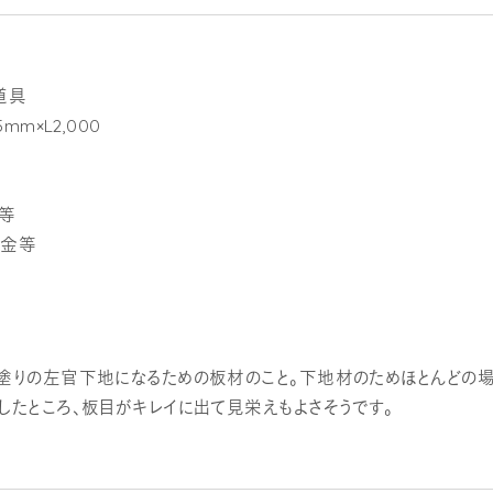
道具
mm×L2,000
コ等
差金等
塗りの左官下地になるための板材のこと。下地材のためほとんどの
したところ、板目がキレイに出て見栄えもよさそうです。