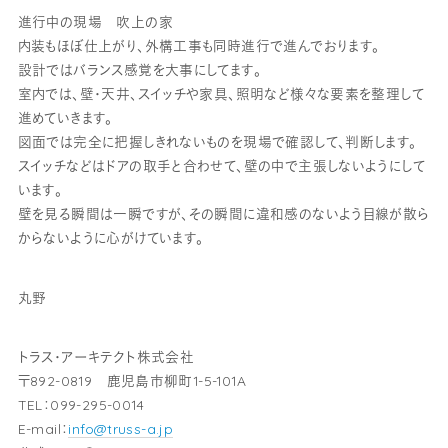
進行中の現場 吹上の家
内装もほぼ仕上がり、外構工事も同時進行で進んでおります。
設計ではバランス感覚を大事にしてます。
室内では、壁・天井、スイッチや家具、照明など様々な要素を整理して
進めていきます。
図面では完全に把握しきれないものを現場で確認して、判断します。
スイッチなどはドアの取手と合わせて、壁の中で主張しないようにして
います。
壁を見る瞬間は一瞬ですが、その瞬間に違和感のないよう目線が散ら
からないように心がけています。
丸野
トラス・アーキテクト株式会社
〒892-0819 鹿児島市柳町1-5-101A
TEL：099-295-0014
E-mail：
info@truss-a.jp