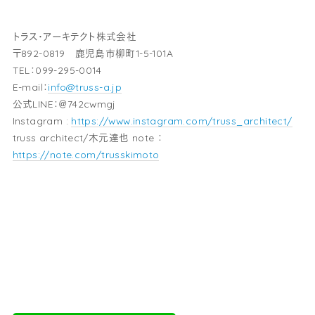
トラス・アーキテクト株式会社
〒892-0819 鹿児島市柳町1-5-101A
TEL：099-295-0014
E-mail：
info@truss-a.jp
公式LINE：＠742cwmgj
Instagram :
https://www.instagram.com/truss_architect/
truss architect/木元達也 note ：
https://note.com/trusskimoto